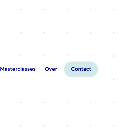
Hef Wonen
Masterclasses
Over
Contact
Jaar project
2025
Thema
Leefbaarheid & Participa
Product / Dienst
Gedragsprogramma en in