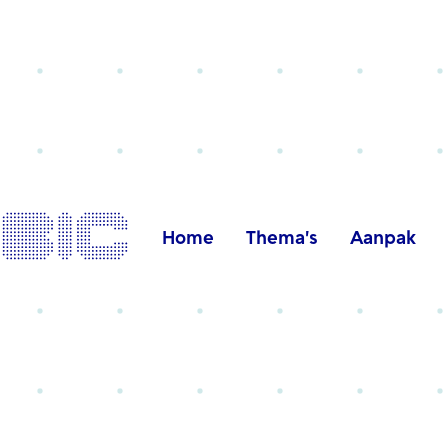
Home
Thema's
Aanpak